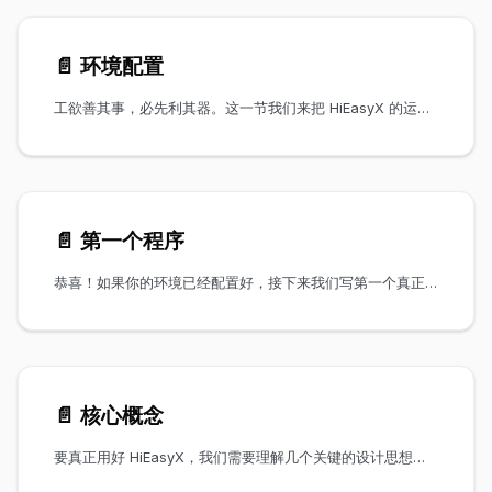
📄️
环境配置
工欲善其事，必先利其器。这一节我们来把 HiEasyX 的运行环境搭建好。整个过程并不复杂，跟着步骤来就行。
📄️
第一个程序
恭喜！如果你的环境已经配置好，接下来我们写第一个真正的 HiEasyX 程序。不用担心，代码很短，而且我们会逐行讲解每一部分在做什么。
📄️
核心概念
要真正用好 HiEasyX，我们需要理解几个关键的设计思想。别担心，这些概念都不难，我会尽量用大白话讲清楚。