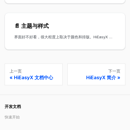
📄️
主题与样式
界面好不好看，很大程度上取决于颜色和排版。HiEasyX 内置了一套现代化的主题系统，让你不需要写一堆颜色常量，也能做出专业水准的界面。
上一页
下一页
HiEasyX 文档中心
HiEasyX 简介
开发文档
快速开始